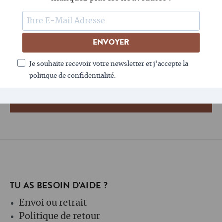
SUIS-NOUS
ENVOYER
LE CAFÉ AIME LA NEWSLETTER - TOI AUSSI ?
Je souhaite recevoir votre newsletter et j'accepte la
politique de confidentialité.
TU AS BESOIN D'AIDE ?
Envoi ou retrait
Politique de retour