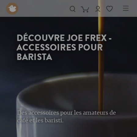
in content
DÉCOUVRE JOE FREX -
ACCESSOIRES POUR
BARISTA
Des accessoires pour les amateurs de
café et les baristi.