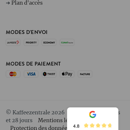
➔
Plan d'accès
MODES D'ENVOI
MODES DE PAIEMENT
© Kaffeezentrale 2026
depuis 25 ans 8 mois
et 28 jours
Mentions légales
CGV
4.8
Protection des données
Responsabilité