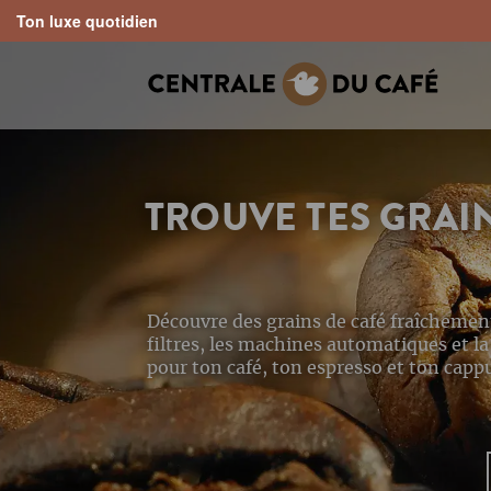
Ton luxe quotidien
search
Skip to main navigation
TROUVE TES GRAI
Découvre des grains de café fraîchement
filtres, les machines automatiques et la 
pour ton café, ton espresso et ton capp