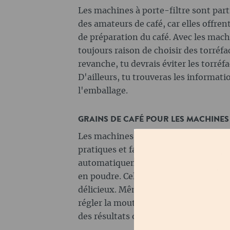
Les machines à porte-filtre sont par
des amateurs de café, car elles offren
de préparation du café. Avec les machi
toujours raison de choisir des torréf
revanche, tu devrais éviter les torréfa
D'ailleurs, tu trouveras les informatio
l'emballage.
GRAINS DE CAFÉ POUR LES MACHINE
Les machines à café automatiques so
pratiques et faciles à utiliser. Les gr
automatiquement et l'eau chaude est 
en poudre. Cela permet d'obtenir un 
délicieux. Même avec les machines à c
régler la mouture et la quantité d'ea
des résultats optimaux.