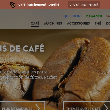
café fraîchement torréfié
choisir maintenant
QUESTIONS
MAGAZINE
SA
CAFÉ
MACHINES
ACCESSOIRES
THÉ
D
NS DE CAFÉ
 torréfiés pour les porte-
préparation de filtres. Parfait
uccino.
PLUS DE MARQUES
THÈMES SUR LE CAFÉ