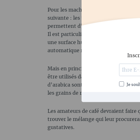
Pour les machines à café automatiques
suivante : les torréfactions plutôt m
permettent d'obtenir la meilleure ex
Il est particulièrement important que
une surface huileuse, sinon le moulin
automatique risque de se boucher.
Inscr
Mais en principe, les grains d'Arabic
être utilisés dans les machines à caf
d'arabica sont un peu plus doux et on
Je souh
les grains de robusta, plus forts et pl
Les amateurs de café devraient faire 
trouver le mélange qui leur procurera
gustatives.