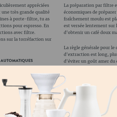
ticulièrement appréciées
La préparation par filtre 
t une très grande qualité
économiques de préparer l
nes à porte-filtre, tu as
fraîchement moulu est pla
actions pour espresso. En
est versée lentement sur 
ctions avec filtre.
d'obtenir un café doux m
ns sur la torréfaction sur
La règle générale pour le c
d'extraction est long, plus
S AUTOMATIQUES
d'éviter un goût amer du c
types de café filtre, qu'i
nt particulièrement
Press) ou de percolation (
ains de café sont moulus
: utiliser des torréfactio
poussée à travers le café
marquées pour le café filt
café simple mais
goût un peu amer.
afé automatiques, il faut
u souhaitée pour obtenir
Tu ne peux pas te tromper