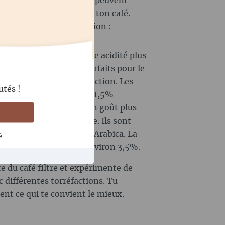
e. Mais les grains Robusta peuvent
 de goût intéressantes à ton café.
ence en guise d'explication :
es grains ont souvent une acidité plus
s fin, ce qui les rend parfaits pour le
 dépend du type de torréfaction. Les
utés !
ur en caféine d'environ 1,5%
Ces grains ont souvent un goût plus
roduire une belle crème. Ils sont
atiques que les grains Arabica. La
é.
 grains Robusta est d'environ 3,5%.
e du café filtre et expérimente de
différentes torréfactions. Tu
ent ce qui te convient le mieux.