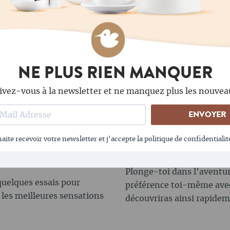
qualité pour le café filtr
aussi ajouter des nuances
, la règle générale est la
Voici brièvement la différ
oyennes à foncées
périence de dégustation.
 les grains n'aient pas
Les grains Arabica
: C
NE PLUS RIEN MANQUER
 de la machine à café
élevée et un arôme plu
café filtre. L'acidité
ivez-vous à la newsletter et ne manquez plus les nouvea
arabicas ont une tene
Les grains Robusta
: 
ENVOYER
a et de Robusta peuvent
prononcé et peuvent p
é automatiques. Les grains
cependant moins arom
t un goût plus varié que
aite recevoir votre newsletter et j'accepte la politique de confidentialit
teneur en caféine des
us corsés.
Plonge-toi dans l'aventur
quelques essais pour
préférence toi-même avec 
 les meilleures sensations
découvriras ainsi rapidem