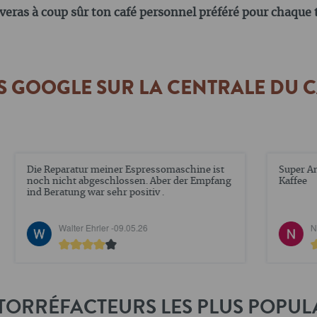
veras à coup sûr ton café personnel préféré pour chaque t
S GOOGLE SUR LA CENTRALE DU 
Super Angebote und tolle Qualität. Sehr feiner
Pr
ng
Kaffee
ti
Nadine Elstner -
12.02.26
TORRÉFACTEURS LES PLUS POPUL