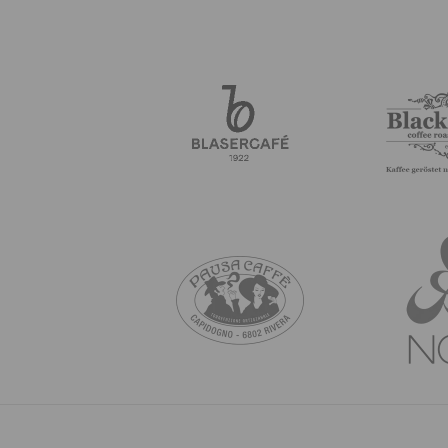
 einbringen
ßen, Andrea