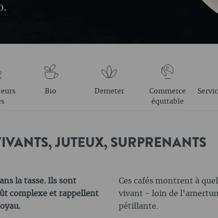
o.
teurs
Bio
Demeter
Commerce
Servic
es
équitable
 VIVANTS, JUTEUX, SURPRENANTS
ans la tasse. Ils sont
Ces cafés montrent à quel 
oût complexe et rappellent
vivant - loin de l'amert
noyau.
pétillante.