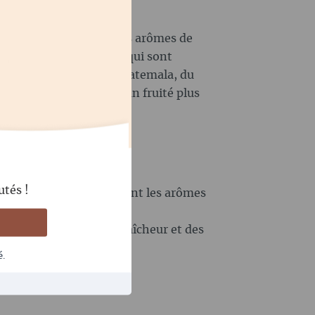
enya que tu trouveras les arômes de
ci poussent des variétés qui sont
leuries. Les cafés du Guatemala, du
présentent également un fruité plus
le traitement:
utés !
 traités au miel accentuent les arômes
aies.
nt de la clarté, de la fraîcheur et des
é.