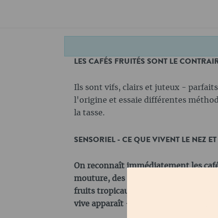
LES CAFÉS FRUITÉS SONT LE CONTRAIR
Ils sont vifs, clairs et juteux - parfai
l'origine et essaie différentes méthod
la tasse.
SENSORIEL - CE QUE VIVENT LE NEZ ET
On reconnaît immédiatement les cafés 
mouture, des parfums intenses de ba
fruits tropicaux se dégagent. Dans la t
vive apparaît - pas acide, mais fraîch