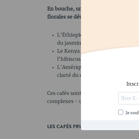
En bouche, un jeu de douceur, de fruit
florales se développe.
L'Éthiopie apporte souvent de la
du jasmin
Le Kenya brille avec le cassis, l
l'hibiscus
L'Amérique centrale fournit la p
clarté du caramel.
Inscr
Ces cafés sont aromatiques, légers 
complexes - une expérience pour le ne
Je souh
LES CAFÉS FRUITÉS SONT LE CONTRAIR