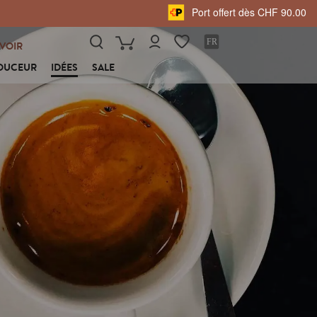
Port offert dès CHF 90.00
VOIR
OUCEUR
IDÉES
SALE