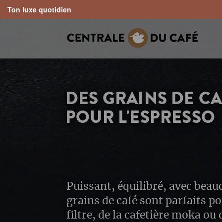
Ton luxe quotidien
search
Skip to main navigation
DES GRAINS DE CA
POUR L'ESPRESSO
Puissant, équilibré, avec beau
grains de café sont parfaits p
filtre, de la cafetière moka ou