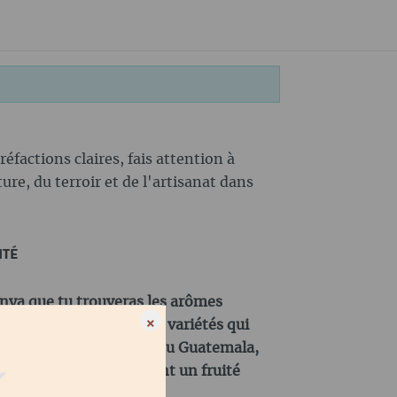
réfactions claires, fais attention à
ure, du terroir et de l'artisanat dans
ITÉ
enya que tu trouveras les arômes
×
C'est là que poussent les variétés qui
 et fleuries. Les cafés du Guatemala,
ma présentent également un fruité