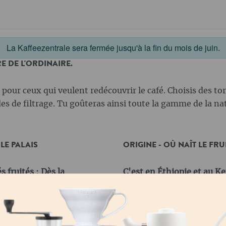
La Kaffeezentrale sera fermée jusqu'à la fin du mois de juin.
E DE L'ORDINAIRE.
ts pour ceux qui veulent redécouvrir le café. Choisis des tor
es de filtrage. Tu goûteras ainsi toute la gamme de la nat
 LE PALAIS
ORIGINE - OÙ NAÎT LE FRU
fruités : Dès la
C'est en Éthiopie et au K
ies, d'agrumes ou de
fruités les plus intenses. 
asse, une acidité claire et
sont naturellement douces
e et élégante.
du Costa Rica ou du Pana
plus doux et équilibré.