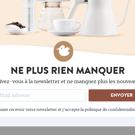
é et de fines notes
C'est en Éthiopie et au K
fruits les plus intenses. I
naturellement douces et f
 bergamote, de la pêche et
Costa Rica ou du Panama 
doux et équilibré.
e pamplemousse et
omme, le melon miel et la
Un facteur important est 
NE PLUS RIEN MANQUER
ivez-vous à la newsletter et ne manquez plus les nouvea
Les cafés naturels ou
et en même temps
de fruits doux et de b
ENVOYER
z et la langue.
Les cafés lavés apporte
notes d'agrumes.
aite recevoir votre newsletter et j'accepte la politique de confidentialit
E DE L'ORDINAIRE.