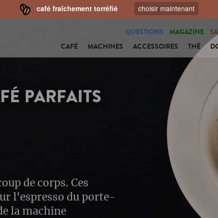
café fraîchement torréfié
choisir maintenant
QUESTIONS
MAGAZINE
SA
CAFÉ
MACHINES
ACCESSOIRES
THÉ
D
FÉ PARFAITS
coup de corps. Ces
our l'espresso du porte-
 de la machine