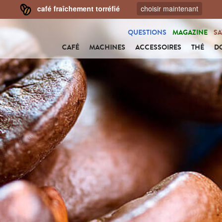
café fraîchement torréfié
choisir maintenant
QUESTIONS
MAGAZINE
SA
CAFÉ
MACHINES
ACCESSOIRES
THÉ
D