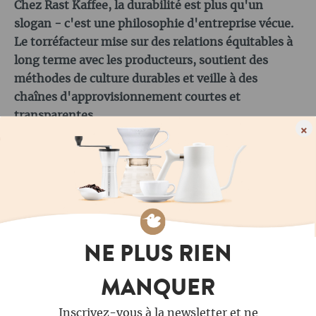
Chez Rast Kaffee, la durabilité est plus qu'un
slogan - c'est une philosophie d'entreprise vécue.
Le torréfacteur mise sur des relations équitables à
long terme avec les producteurs, soutient des
méthodes de culture durables et veille à des
chaînes d'approvisionnement courtes et
transparentes.
×
Lors des voyages dans les pays d'origine, on
discute directement avec les cultivateurs de la
qualité, des prix et des conditions de culture. Même
dans la production en Suisse, Rast veille à des
processus qui préservent les ressources, à une
NE PLUS RIEN
efficacité énergétique moderne et à des emballages
qui garantissent la fraîcheur et nuisent le moins
MANQUER
possible à l'environnement. C'est ainsi que l'on
obtient un café qui ne convainc pas seulement par
Inscrivez-vous à la newsletter et ne