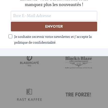
son goût, mais qui laisse aussi un bon sentiment.
manquez plus les nouveautés !
NOS TORRÉFACTEURS LES
ENVOYER
PLUS POPULAIRES
Je souhaite recevoir votre newsletter et j'accepte la
politique de confidentialité.