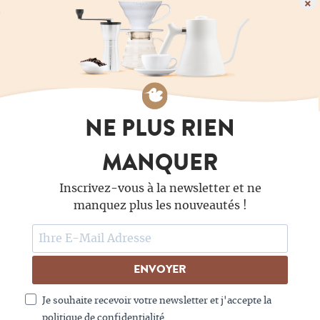
×
NE PLUS RIEN
GRAND CHOIX DE
CAPSULES DE CAFÉ
MANQUER
CAPSULES ADAPTÉES À
INTENSITÉ & FORCE
Inscrivez-vous à la newsletter et ne
Espresso
légère intensité
manquez plus les nouveautés !
Cappucino
Café Crème
SINGLE ORIGIN
KAFFEE LABELS
ENVOYER
Ethiopia
Biologique
Je souhaite recevoir votre newsletter et j'accepte la
Inde
Commerce équitable
politique de confidentialité.