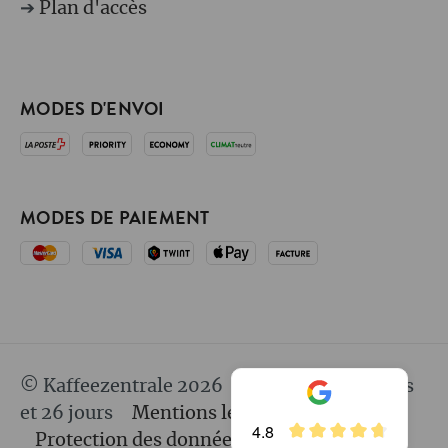
➔
Plan d'accès
MODES D'ENVOI
MODES DE PAIEMENT
© Kaffeezentrale 2026
depuis 25 ans 8 mois
et 26 jours
Mentions légales
CGV
4.8
Protection des données
Responsabilité