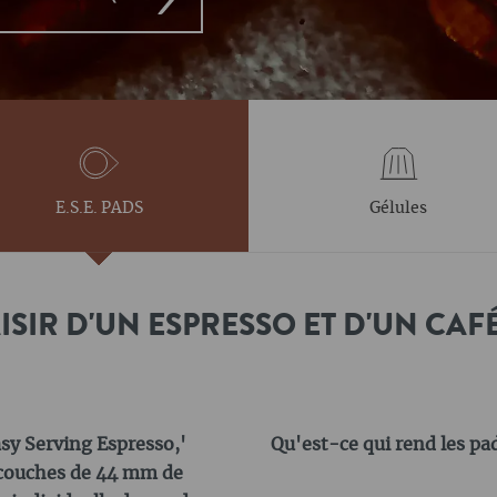
E.S.E. PADS
Gélules
LAISIR D'UN ESPRESSO ET D'UN CAF
asy Serving Espresso,'
Qu'est-ce qui rend les pad
x couches de 44 mm de