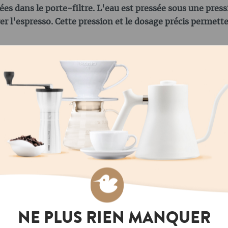
es dans le porte-filtre. L'eau est pressée sous une press
rer l'espresso. Cette pression et le dosage précis permet
CHOISISSANT LES
LES DOSETTES DE CAFÉ E.S
Oui, les dosettes E.S.E. s
rmet de découvrir
composées de papier filtr
De l'espresso corsé au café
fait une option durable. 
x choisir ton type de café
souvent en plastique ou e
ton humeur et gâter tes
un meilleur bilan carbone
d'emballage par portion 
torréfacteurs renoncent
.E. POUR PRÉPARER LE
ce qui renforce encore la
LES DOSETTES DE CAFÉ SO
eux avantages aux
NE PLUS RIEN MANQUER
native économique aux
Oui, les dosettes de caf
tèmes. Bien que les