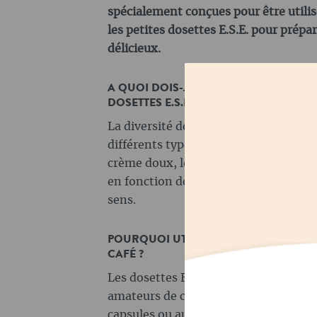
spécialement conçues pour être utilisé
les petites dosettes E.S.E. pour prépa
délicieux.
A QUOI DOIS-JE FAIRE ATTENTION EN 
DOSETTES E.S.E. ?
La diversité des dosettes E.S.E. te pe
différents types de café et de goûts. 
crème doux, le choix est vaste. Tu peu
en fonction de tes préférences et de 
sens.
POURQUOI UTILISER LES DOSETTES E.S
CAFÉ ?
Les dosettes E.S.E. offrent de nombr
amateurs de café. Ils sont une alter
capsules ou aux dosettes d'autres sys