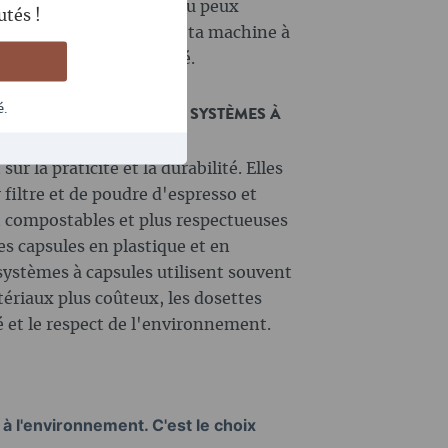
rique. Cela signifie que tu peux
utés !
différentes marques dans ta machine à
riction de compatibilité.
é.
 ENTRE LES E.S.E. ET LES SYSTÈMES À
ur la praticité et la durabilité. Elles
filtre et de poudre d'espresso et
t compostables et plus respectueuses
s capsules en plastique et en
systèmes à capsules utilisent souvent
ériaux plus coûteux, les dosettes
té et le respect de l'environnement.
 à l'environnement. C'est le choix