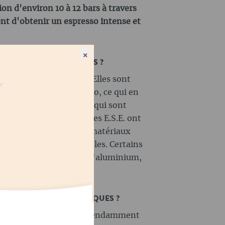
ion d'environ 10 à 12 bars à travers
tent d'obtenir un espresso intense et
×
.E. SONT-ELLES DURABLES ?
ont un choix écologique. Elles sont
e et de poudre d'espresso, ce qui en
Comparées aux capsules, qui sont
n aluminium, les dosettes E.S.E. ont
. Ils utilisent moins de matériaux
et sont 100% compostables. Certains
 même complètement à l'aluminium,
 tendance écologique.
NT-ELLES TOUTES IDENTIQUES ?
é sont normalisées, indépendamment