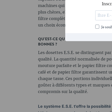
Inscr
machines qui utilisent les dosettes E.
plus chères, elles t'évitent d'achete
filtre complète, un moulin et d'autres
un choix économique pour un café de 
Je souh
QU'EST-CE QUI REND LES DOSETTES E.
BONNES ?
Les dosettes E.S.E. se distinguent par 
qualité. La quantité normalisée de po
mouture parfaite et le papier filtre
café et de papier filtre garantissent 
chaque tasse. Ces portions individuel
goûter à différents types et marques d
compromis sur la qualité.
Le système E.S.E. t'offre la possibili