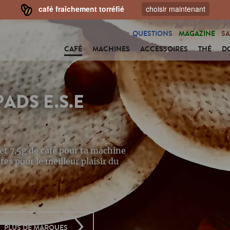
café fraîchement torréfié
choisir maintenant
QUESTIONS
MAGAZINE
SA
CAFÉ
MACHINES
ACCESSOIRES
THÉ
D
PADS E.S.E
et 7.5g de café pour ta machine
tes pour le meilleur plaisir du
PLUS DE MARQUES