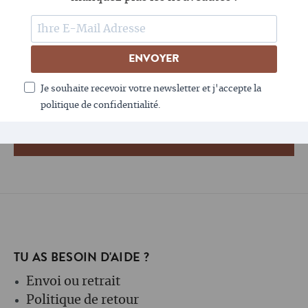
SUIS-NOUS
ENVOYER
LE CAFÉ AIME LA NEWSLETTER - TOI AUSSI ?
Je souhaite recevoir votre newsletter et j'accepte la
politique de confidentialité.
TU AS BESOIN D'AIDE ?
Envoi ou retrait
Politique de retour