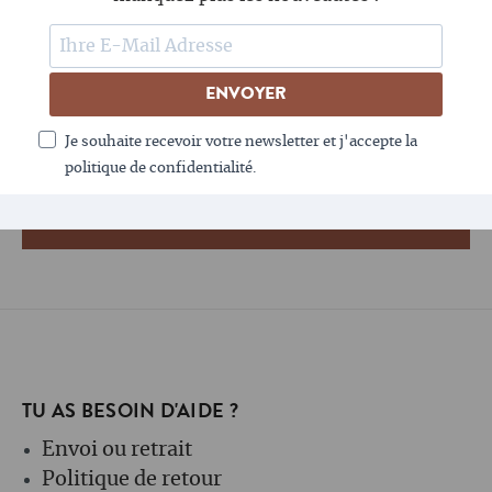
SUIS-NOUS
ENVOYER
LE CAFÉ AIME LA NEWSLETTER - TOI AUSSI ?
Je souhaite recevoir votre newsletter et j'accepte la
politique de confidentialité.
TU AS BESOIN D'AIDE ?
Envoi ou retrait
Politique de retour