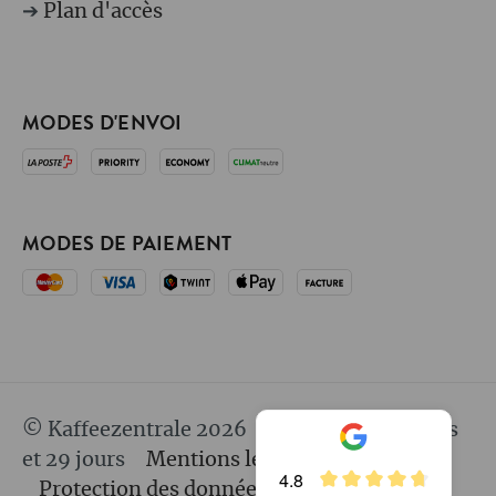
➔
Plan d'accès
MODES D'ENVOI
MODES DE PAIEMENT
© Kaffeezentrale 2026
depuis 25 ans 8 mois
et 29 jours
Mentions légales
CGV
4.8
Protection des données
Responsabilité