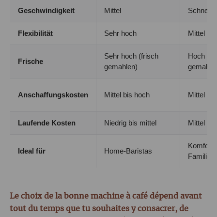
Geschwindigkeit
Mittel
Schnell
Flexibilität
Sehr hoch
Mittel
Sehr hoch (frisch
Hoch (fri
Frische
gemahlen)
gemahle
Anschaffungskosten
Mittel bis hoch
Mittel bi
Laufende Kosten
Niedrig bis mittel
Mittel
Komfort 
Ideal für
Home-Baristas
Familien
Le choix de la bonne machine à café dépend avant
tout du temps que tu souhaites y consacrer, de