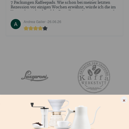
abgeschlossen. Aber der Empfang ind Beratung war sehr
positiv .
Walter Ehrler -
09.05.26
×
SUIS-NOUS