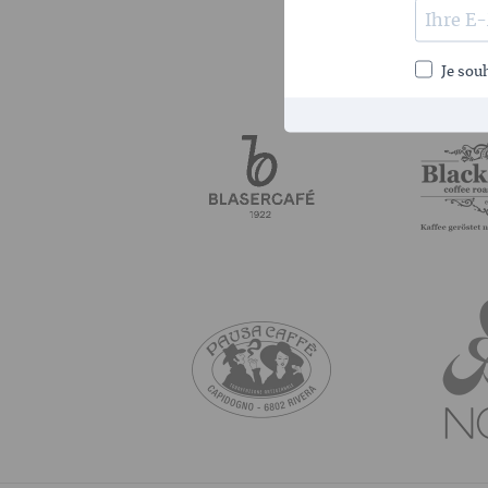
NOS 
Je souh