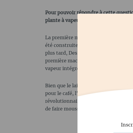
Pour pouvoir répondre à cette questi
plante à vapeur.
La première machine à café à porte-fi
été construite et brevetée par Luigi 
plus tard, Desiderato Pavoni a acquis 
première machine à espresso commerc
vapeur intégrée.
Bien que le lait soit moussé depuis le
pour le café, l'invention d'une machi
révolutionnaire, car elle permettait 
de faire mousser le lait en même tem
Inscr