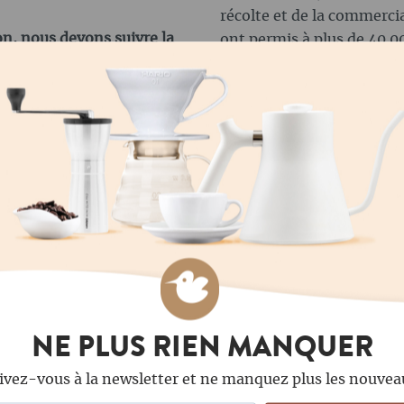
récolte et de la commercia
on, nous devons suivre la
ont permis à plus de 40.0
Le café sauvage Kaffa est 
ltre avec lance vapeur a
collecte de bois sauvage ce
Bezzera en 1901. Cinq ans
leurs parcelles de forêt s
ce brevet et a construit la
collectées sont vérifiées 
iale avec une lance à
qu'il n'y a pas d'interven
Selon la devise "L'œil boi
 XIXe siècle, y compris
ne à espresso a été
de préparer un espresso et
ps.
NE PLUS RIEN MANQUER
ivez-vous à la newsletter et ne manquez plus les nouvea