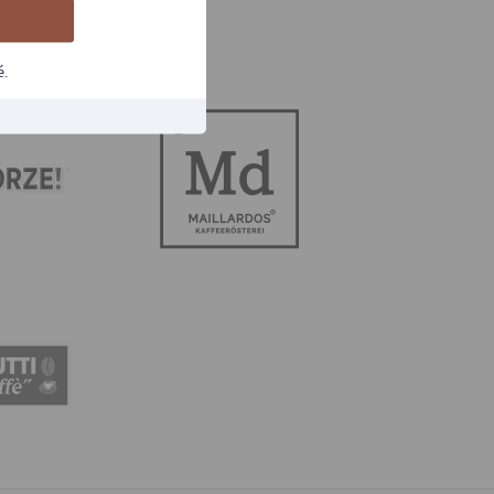
AIRES
é.