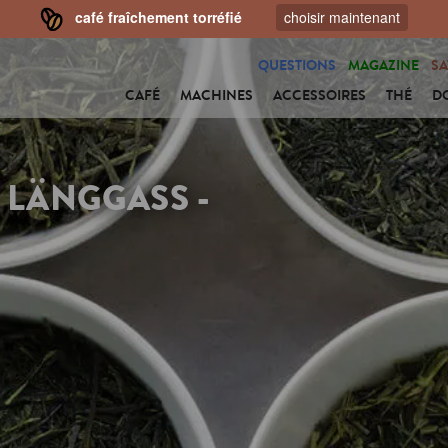
café fraîchement torréfié
choisir maintenant
QUESTIONS
MAGAZINE
SA
CAFÉ
MACHINES
ACCESSOIRES
THÉ
D
 LÄNGGASS -