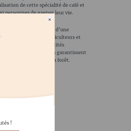
lisation de cette spécialité de café et
00 personnes de gagner leur vie.
×
le seul café sauvage issu d'une
rtifiée bio. Tous les agriculteurs et
ont enregistrés, les quantités
et des contrôles réguliers garantissent
tion ou d'élagage dans la forêt.
t aussi".
utés !