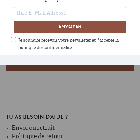
SUIS-NOUS
ENVOYER
LE CAFÉ AIME LA NEWSLETTER - TOI AUSSI ?
Je souhaite recevoir votre newsletter et j'accepte la
politique de confidentialité.
TU AS BESOIN D'AIDE ?
Envoi ou retrait
Politique de retour