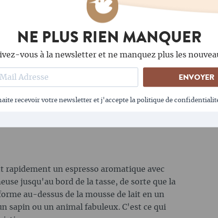
. La quantité de café moulu dépend de
é. Pour une tasse, il faut utiliser 7 à 8 g de
ue le porte-filtre soit bien fermé, tu dois
NE PLUS RIEN MANQUER
rte-filtre avant d'insérer le dispositif
rer le porte-filtre, laisse couler l'eau chaude
ivez-vous à la newsletter et ne manquez plus les nouvea
sser la température à la bonne température
ENVOYER
éparation de l'espresso. Le temps de passage
ne pression d'eau de 9 bars. Un espresso ne
aite recevoir votre newsletter et j'accepte la politique de confidentialit
veloppe à la surface une délicieuse crème de
nt rapidement un espresso aromatique avec
use jusqu'au bord de la tasse, de sorte que la
 forme au-dessus de la mousse de lait en un
 sapin ou un animal fabuleux. C'est ce qui