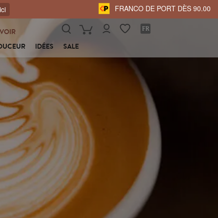
FRANCO DE PORT DÈS 90.00
ici
VOIR
OUCEUR
IDÉES
SALE