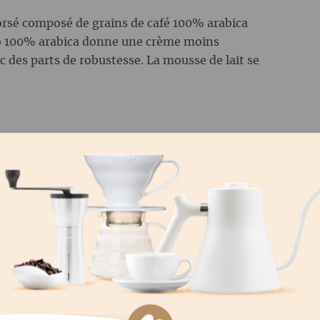
corsé composé de grains de café 100% arabica
sso 100% arabica donne une crème moins
des parts de robustesse. La mousse de lait se
n moulin avec un broyeur à disques ou à cônes
arantir la meilleure fraîcheur, utilise de
e directe dans le porte-filtre (Grind on
 aux grains de café ainsi qu'aux conditions
é et la température.
usse vigoureusement le café moulu dans le