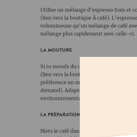
Utilise un mélange d'espresso frais et 
(lien vers la boutique Ã café). L'espre
volumineuse qu'un mélange de café avec 
mélange plus rapidement avec celle-ci.
LA MOUTURE
Si tu mouds du café en grains, utilise u
(lien vers la boutique Ã Moulins). Pour g
préférence un moulin à café avec moutur
demand). Adapte la mouture et le dosage
environnementales, telles que l'humidit
LA PRÉPARATION DE L'ESPRESSO
Mets le café dans le porte-filtre et po