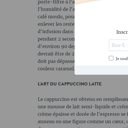
porte-filtre à l'aide d'un tamper à café
l'humidité de l'air et de la mouture du caf
café moulu, pour deux tasses 12 g. Pour q
enlever les restes de café moulu sur le po
d'infusion dans la machine. Avant d'insé
Inscr
pendant 2 secondes. Cela permet d'abai
d'environ 90 degrés Celsius avant la pr
devrait être de 25 à 30 secondes avec u
Je souh
doit pas dépasser 30 ml de liquide et dé
couleur caramel.
L'ART DU CAPPUCCINO LATTE
Le cappuccino est obtenu en remplissa
une mousse de lait semi-liquide et créme
crème épaisse et dorée de l'espresso se
anneau ou une figure comme un cœur, un