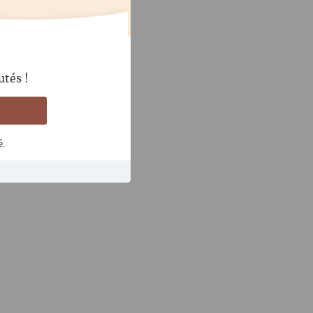
utés !
é.