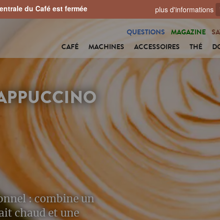
ntrale du Café est fermée
plus d'informations
QUESTIONS
MAGAZINE
SA
CAFÉ
MACHINES
ACCESSOIRES
THÉ
D
APPUCCINO
onnel : combine un
ait chaud et une