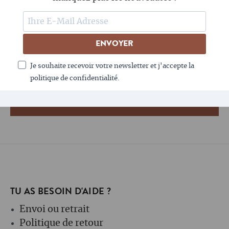
SUIS-NOUS
ENVOYER
LE CAFÉ AIME LA NEWSLETTER - TOI AUSSI ?
Je souhaite recevoir votre newsletter et j'accepte la
politique de confidentialité.
TU AS BESOIN D'AIDE ?
Envoi ou retrait
Politique de retour